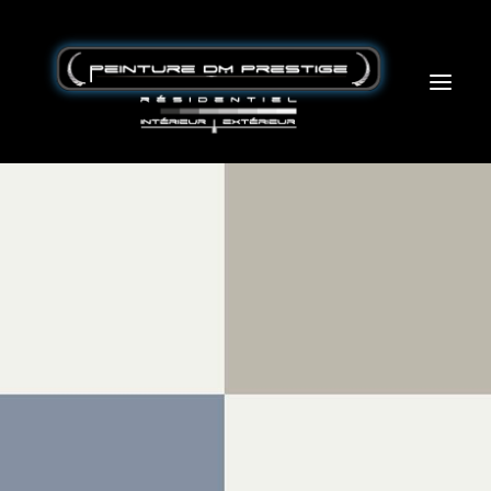
Accueil – Home
L’entreprise
Service
Partenaire
Blogue
Contact
peinturedmprestige@protonmail.com
514-434-8777