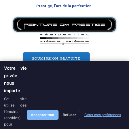
Prestige, l’art de la perfection.
SOUMISSION GRATUITE
Votre vie
privée
nous
importe
Ce site
utilise des
T. 514-434-8777 | C.
peinturedmprestige@protonmail.com
| RBQ:
témoins
Accepter tout
Refuser
Gérer mes préférences
5610.3930.01 |
Politique
(cookies)
pour
© Peinture DM Prestige | Tous droits réservés | Conception:
Adsynk