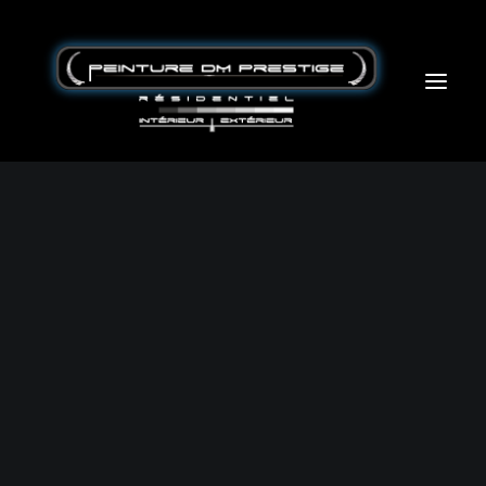
Accueil – Home
L’entreprise
Service
Partenaire
Blogue
Contact
peinturedmprestige@protonmail.com
514-434-8777