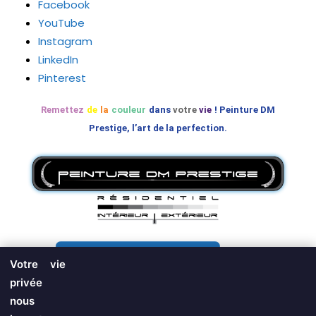
Facebook
YouTube
Instagram
LinkedIn
Pinterest
Remettez
de
la
couleur
dans
votre
vie
! Peinture DM
Prestige, l’art de la perfection.
SOUMISSION GRATUITE
Votre vie
privée
nous