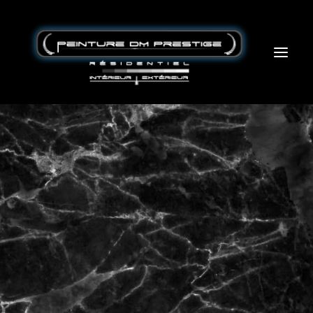
Accueil – Home
L’entreprise
Service
Partenaire
Blogue
Contact
peinturedmprestige@protonmail.com
514-434-8777