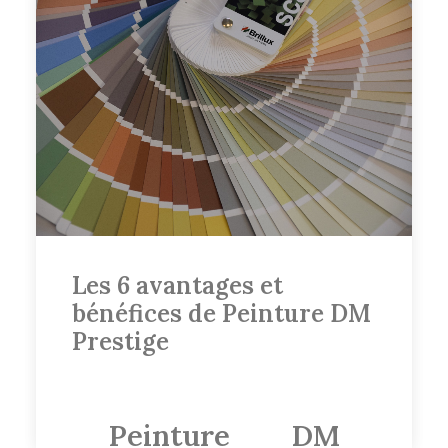
Remettez
de
la
couleur
dans
votre
vie
! Peinture DM
Prestige, l’art de la
perfection.
SOUMISSION 
GRATUITE
Les 6 avantages et
bénéfices de Peinture DM
Prestige
by Admin
Peinture DM