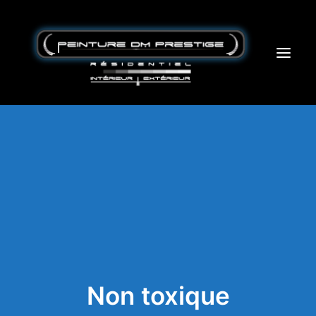
Accueil – Home
L’entreprise
Service
Partenaire
Blogue
Contact
peinturedmprestige@protonmail.com
Non toxique
514-434-8777